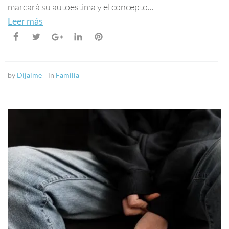
marcará su autoestima y el concepto...
Leer más
by
Dijaime
in
Familia