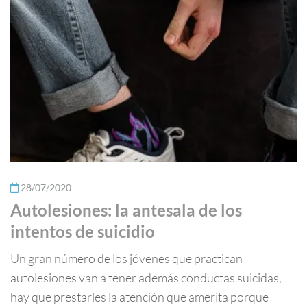
28/07/2020
Autolesiones: la antesala de los
intentos de suicidio
Un gran número de los jóvenes que practican
autolesiones van a tener además conductas suicidas,
hay que prestarles la atención que amerita porque