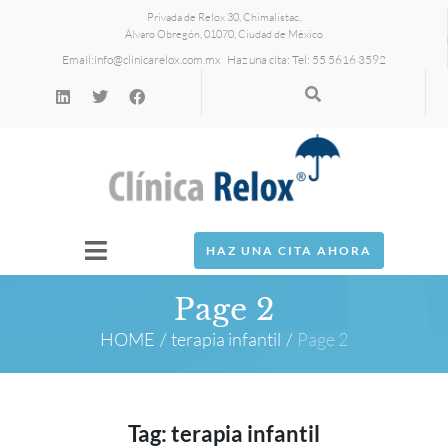
Privada de Relox 30, Chimalistac,
Álvaro Obregón, 01070, Ciudad de México
Email:
info@clinicarelox.com.mx
Haz una cita: Tel: 55 5616 3592
HAZ UNA CITA AHORA
Page 2
HOME
/
terapia infantil
/
Page 2
Tag:
terapia infantil