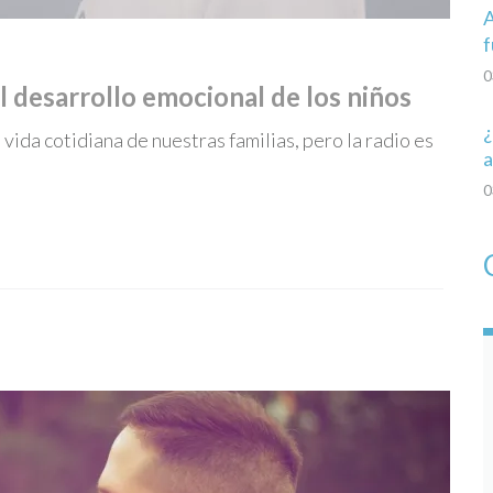
A
f
0
l desarrollo emocional de los niños
¿
vida cotidiana de nuestras familias, pero la radio es
a
0