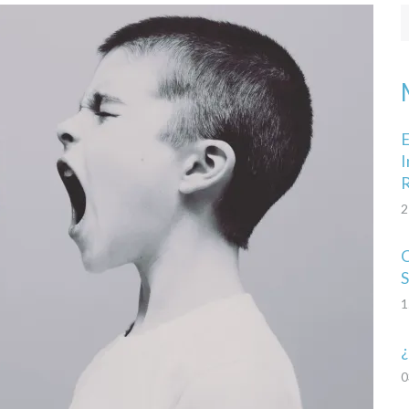
E
I
R
2
C
S
1
¿
0