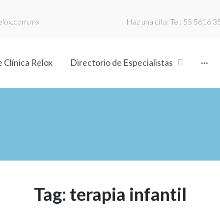
relox.com.mx
Haz una cita: Tel: 55 5616 
 Clínica Relox
Directorio de Especialistas
···
Tag:
terapia infantil