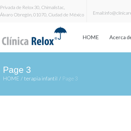
Privada de Relox 30, Chimalistac,
Email:
info@clinica
Álvaro Obregón, 01070, Ciudad de México
HOME
Acerca de
Page 3
HOME
/
terapia infantil
/
Page 3