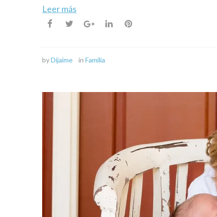
Leer más
by
Dijaime
in
Familia