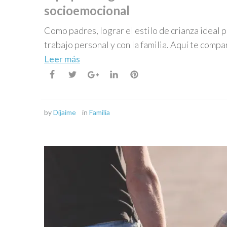
socioemocional
Como padres, lograr el estilo de crianza ideal 
trabajo personal y con la familia. Aquí te compa
Leer más
by
Dijaime
in
Familia