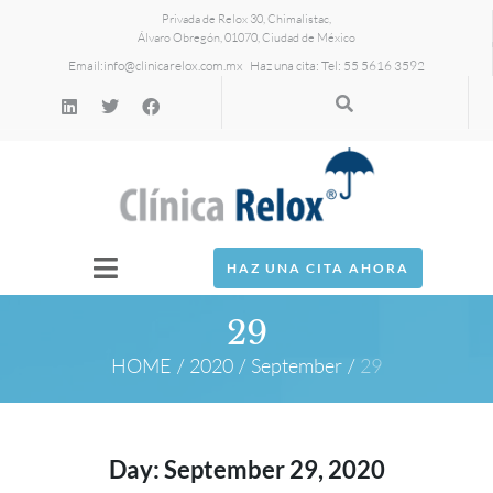
Privada de Relox 30, Chimalistac,
Álvaro Obregón, 01070, Ciudad de México
Email:
info@clinicarelox.com.mx
Haz una cita: Tel: 55 5616 3592
HAZ UNA CITA AHORA
29
HOME
/
2020
/
September
/
29
Day:
September 29, 2020