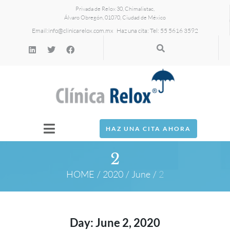
Privada de Relox 30, Chimalistac,
Álvaro Obregón, 01070, Ciudad de México
Email:
info@clinicarelox.com.mx
Haz una cita: Tel: 55 5616 3592
HAZ UNA CITA AHORA
2
HOME
/
2020
/
June
/
2
Day:
June 2, 2020