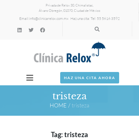
Privada de Relox 30, Chimalistac,
Álvaro Obregón, 01070, Ciudad de México
Email:
info@clinicarelox.com.mx
Haz una cita: Tel: 55 5616 3592
HAZ UNA CITA AHORA
tristeza
HOME
/
tristeza
Tag:
tristeza