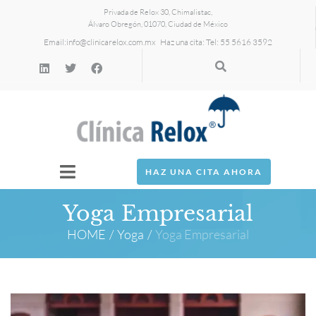
Privada de Relox 30, Chimalistac,
Álvaro Obregón, 01070, Ciudad de México
Email:
info@clinicarelox.com.mx
Haz una cita: Tel: 55 5616 3592
HAZ UNA CITA AHORA
Yoga Empresarial
HOME
/
Yoga
/
Yoga Empresarial