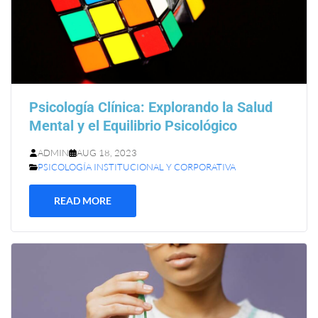
Psicología Clínica: Explorando la Salud
Mental y el Equilibrio Psicológico
ADMIN
AUG 18, 2023
PSICOLOGÍA INSTITUCIONAL Y CORPORATIVA
READ MORE