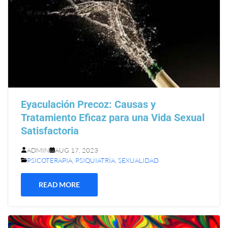
Eyaculación Precoz: Causas y
Tratamiento Eficaz para una Vida Sexual
Satisfactoria
ADMIN
AUG 17, 2023
PSICOTERAPIA
,
PSIQUIATRÍA
,
SEXUALIDAD
READ MORE