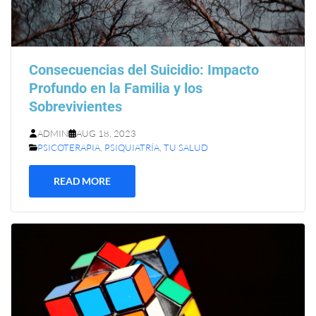
Consecuencias del Suicidio: Impacto
Profundo en la Familia y los
Sobrevivientes
ADMIN
AUG 18, 2023
PSICOTERAPIA
,
PSIQUIATRÍA
,
TU SALUD
READ MORE