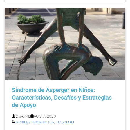
Síndrome de Asperger en Niños:
Características, Desafíos y Estrategias
de Apoyo
DIJAIME
AUG 7, 2023
FAMILIA
,
PSIQUIATRÍA
,
TU SALUD