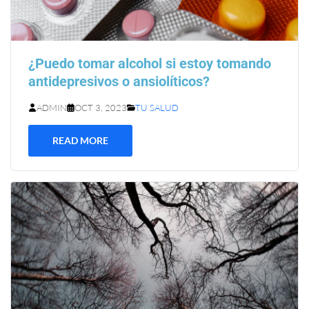
¿Puedo tomar alcohol si estoy tomando
antidepresivos o ansiolíticos?
ADMIN
OCT 3, 2023
TU SALUD
READ MORE