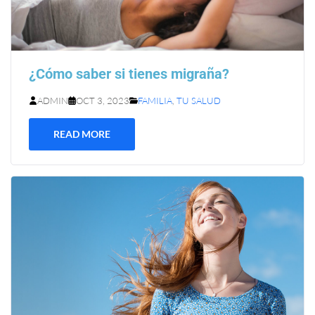
¿Cómo saber si tienes migraña?
ADMIN
OCT 3, 2023
FAMILIA
,
TU SALUD
READ MORE