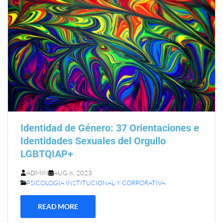
Identidad de Género: 37 Orientaciones e
Identidades Sexuales del Orgullo
LGBTQIAP+
ADMIN
AUG 8, 2023
PSICOLOGÍA INSTITUCIONAL Y CORPORATIVA
READ MORE