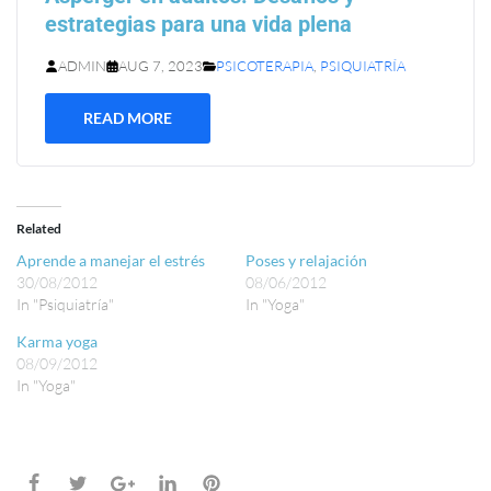
estrategias para una vida plena
ADMIN
AUG 7, 2023
PSICOTERAPIA
,
PSIQUIATRÍA
READ MORE
Related
Aprende a manejar el estrés
Poses y relajación
30/08/2012
08/06/2012
In "Psiquiatría"
In "Yoga"
Karma yoga
08/09/2012
In "Yoga"