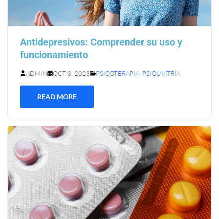
Antidepresivos: Comprender su uso y
funcionamiento
ADMIN
OCT 3, 2023
PSICOTERAPIA
,
PSIQUIATRÍA
READ MORE