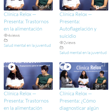
05:41
Clínica Relox —
Clínica Relox —
Presenta: Trastornos
Presenta:
en la alimentación
Autoflagelación y
4
views
suicidio
2
views
Salud mental en la juventud
Salud mental en la juventud
05:41
04:16
Clínica Relox —
Clínica Relox —
Presenta: Trastornos
Presenta: ¿Cómo
en la alimentación
diagnosticar algún