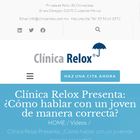
Privada de Relox 30, Chimalistac,
Álvaro Obregón, 01070, Ciudad de México
Email:
info@clinicarelox.com.mx
Haz una cita: Tel: 55 5616 3592
HAZ UNA CITA AHORA
Clínica Relox Presenta:
¿Cómo hablar con un joven
de manera correcta?
HOME
/
Videos
/
Clínica Relox Presenta: ¿Cómo hablar con un joven de
manera correcta?