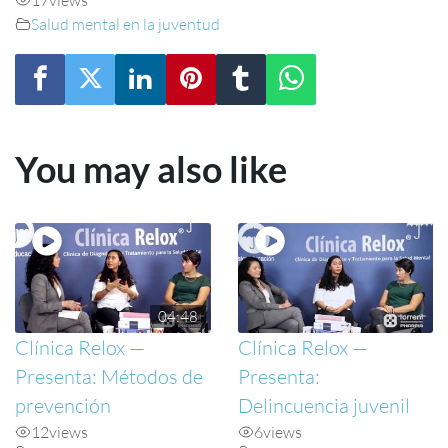
Salud mental en la juventud
You may also like
04:48
Clínica Relox —
Clínica Relox —
Presenta: Métodos de
Presenta:
prevención
Delincuencia juvenil
12
views
6
views