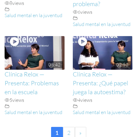
8
views
problema?
6
views
Salud mental en la juventud
Salud mental en la juventud
03:42
02:52
Clínica Relox —
Clínica Relox —
Presenta: Problemas
Presenta: ¿Qué papel
en la escuela
juega la autoestima?
5
views
4
views
Salud mental en la juventud
Salud mental en la juventud
1
2
»