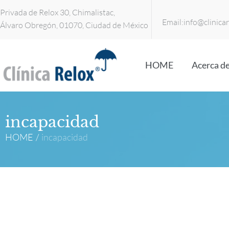
Privada de Relox 30, Chimalistac,
Email:
info@clinica
Álvaro Obregón, 01070, Ciudad de México
HOME
Acerca de
incapacidad
HOME
/
incapacidad