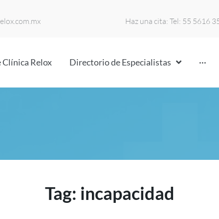
relox.com.mx
Haz una cita: Tel: 55 5616 
 Clínica Relox
Directorio de Especialistas
···
Tag:
incapacidad