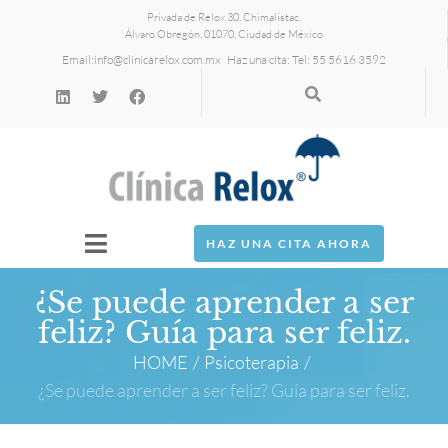
Privada de Relox 30, Chimalistac,
Álvaro Obregón, 01070, Ciudad de México
Email:
info@clinicarelox.com.mx
Haz una cita: Tel: 55 5616 3592
HAZ UNA CITA AHORA
¿Se puede aprender a ser
feliz? Guía para ser feliz.
HOME
/
Psicoterapia
/
¿Se puede aprender a ser feliz? Guía para ser feliz.