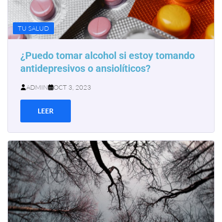
TU SALUD
¿Puedo tomar alcohol si estoy tomando
antidepresivos o ansiolíticos?
ADMIN
OCT 3, 2023
LEER