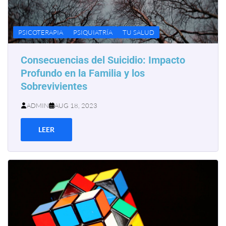
PSICOTERAPIA
PSIQUIATRÍA
TU SALUD
Consecuencias del Suicidio: Impacto
Profundo en la Familia y los
Sobrevivientes
ADMIN
AUG 18, 2023
LEER