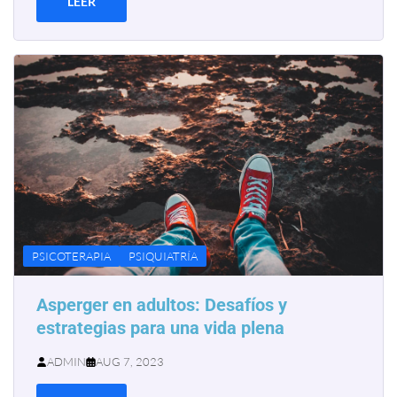
LEER
PSICOTERAPIA
PSIQUIATRÍA
Asperger en adultos: Desafíos y
estrategias para una vida plena
ADMIN
AUG 7, 2023