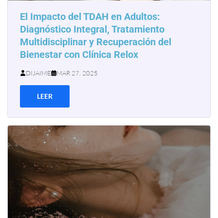
El Impacto del TDAH en Adultos:
Diagnóstico Integral, Tratamiento
Multidisciplinar y Recuperación del
Bienestar con Clínica Relox
DIJAIME
MAR 27, 2025
LEER