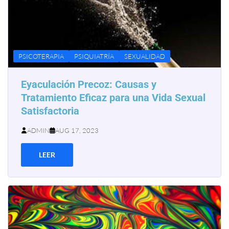
PSICOTERAPIA
PSIQUIATRÍA
SEXUALIDAD
Eyaculación Precoz: Causas y
Tratamiento Eficaz para una Vida Sexual
Satisfactoria
ADMIN
AUG 17, 2023
LEER