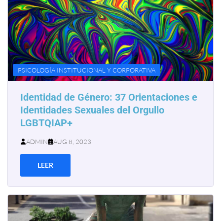
PSICOLOGÍA INSTITUCIONAL Y CORPORATIVA
Identidad de Género: 37 Orientaciones e
Identidades Sexuales del Orgullo
LGBTQIAP+
ADMIN
AUG 8, 2023
LEER