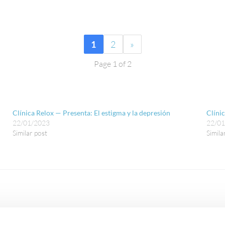
1
2
»
Page 1 of 2
Clínica Relox — Presenta: El estigma y la depresión
Clíni
22/01/2023
22/0
Similar post
Simila