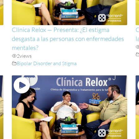
Clínica Relox — Presenta: ¿El estigma
C
desgasta a las personas con enfermedades
l
mentales?
2
views
Bipolar Disorder and Stigma