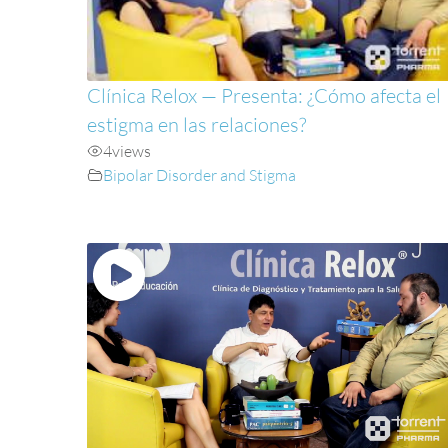
Clínica Relox — Presenta: ¿Cómo afecta el
estigma en las relaciones?
4
views
Bipolar Disorder and Stigma