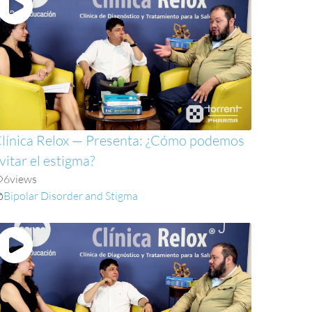
línica Relox — Presenta: ¿Cómo podemos
vitar el estigma?
6
views
Bipolar Disorder and Stigma