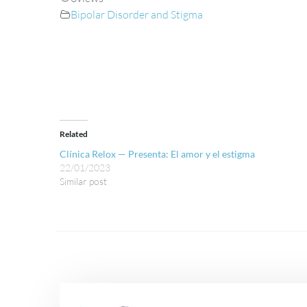
Bipolar Disorder and Stigma
Related
Clínica Relox — Presenta: El amor y el estigma
22/01/2023
Similar post