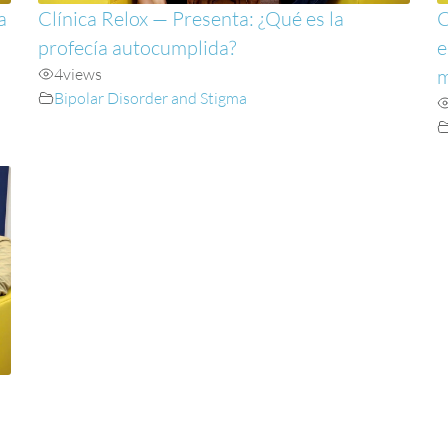
a
Clínica Relox — Presenta: ¿Qué es la
C
profecía autocumplida?
e
4
views
m
Bipolar Disorder and Stigma