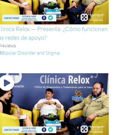
línica Relox — Presenta: ¿Cómo funcionan
as redes de apoyo?
4
views
Bipolar Disorder and Stigma