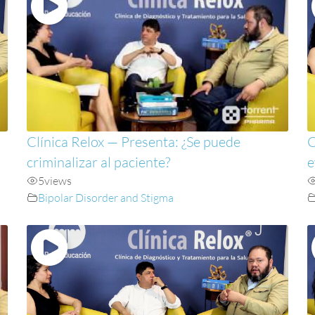
Clínica Relox — Presenta: ¿Se puede
C
criminalizar al paciente?
e
5
views
Bipolar Disorder and Stigma