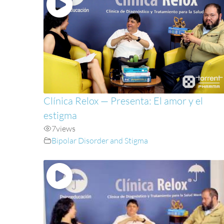
Clínica Relox — Presenta: El amor y el
estigma
7
views
Bipolar Disorder and Stigma