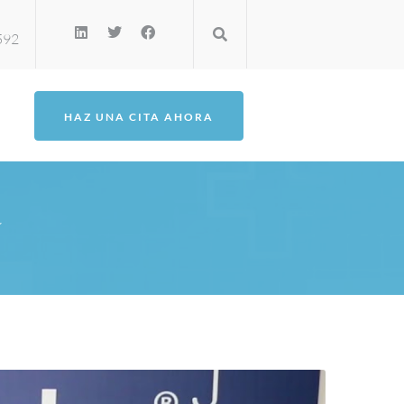
3592
HAZ UNA CITA AHORA
a