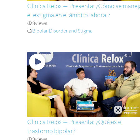
Clínica Relox — Presenta: ¿Cómo se manej
el estigma en el ámbito laboral?
3
views
Bipolar Disorder and Stigma
Clínica Relox — Presenta: ¿Qué es el
trastorno bipolar?
3
views