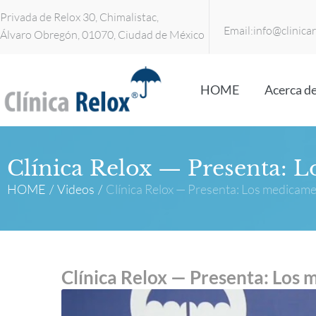
Privada de Relox 30, Chimalistac,
Email:
info@clinica
Álvaro Obregón, 01070, Ciudad de México
HOME
Acerca de
Clínica Relox — Presenta: L
HOME
/
Videos
/
Clínica Relox — Presenta: Los medicame
Clínica Relox — Presenta: Los 